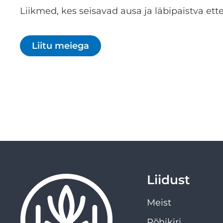
Liikmed, kes seisavad ausa ja läbipaistva ette
Liitu meiega
Liidust
Meist
Põhikiri