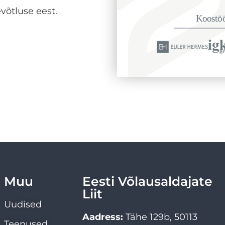
võtluse eest.
Muu
Eesti Võlausaldajate
Liit
Uudised
Aadress:
Tähe 129b, 50113
Teenused