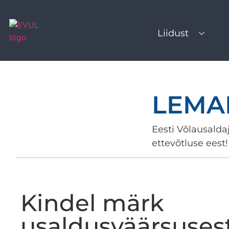
Liidust
LEMA
Eesti Võlausaldaj
ettevõtluse eest!
Kindel märk
usaldusväärsuses