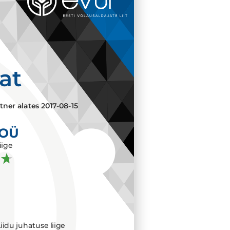
aat
tner alates
2017-08-15
 OÜ
iige
iidu juhatuse liige