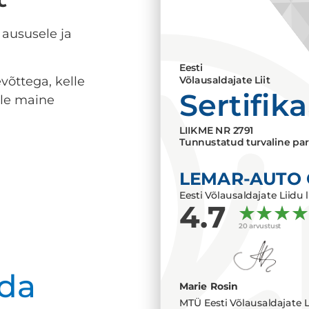
 aususele ja
Eesti
võttega, kelle
Võlausaldajate Liit
Sertifik
lle maine
LIIKME NR
2791
Tunnustatud turvaline par
LEMAR-AUTO
Eesti Võlausaldajate Liidu l
4.7
20 arvustust
da
Marie Rosin
MTÜ Eesti Võlausaldajate L