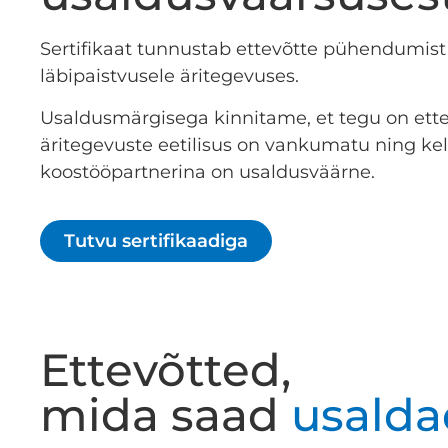
Sertifikaat tunnustab ettevõtte pühendumist
läbipaistvusele äritegevuses.
Usaldusmärgisega kinnitame, et tegu on ette
äritegevuste eetilisus on vankumatu ning ke
koostööpartnerina on usaldusväärne.
Tutvu sertifikaadiga
Ettevõtted,
mida saad
usalda