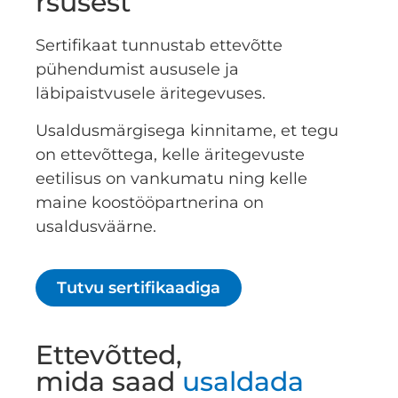
rsusest
Sertifikaat tunnustab ettevõtte
pühendumist aususele ja
läbipaistvusele äritegevuses.
Usaldusmärgisega kinnitame, et tegu
on ettevõttega, kelle äritegevuste
eetilisus on vankumatu ning kelle
maine koostööpartnerina on
usaldusväärne.
Tutvu sertifikaadiga
Ettevõtted,
mida saad
usaldada