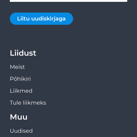
Liitu uudiskirjaga
Liidust
Meist
Põhikiri
Liikmed
Tule liikmeks
Muu
Uudised