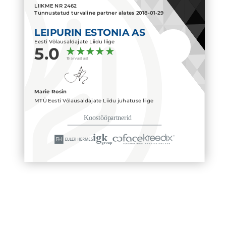
LIIKME NR
2462
Tunnustatud turvaline partner alates
2018-01-29
LEIPURIN ESTONIA AS
Eesti Võlausaldajate Liidu liige
5.0
15 arvustust
Marie Rosin
MTÜ Eesti Võlausaldajate Liidu juhatuse liige