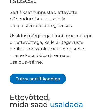
rsusest
Sertifikaat tunnustab ettevõtte
pühendumist aususele ja
läbipaistvusele äritegevuses.
Usaldusmärgisega kinnitame, et tegu
on ettevõttega, kelle äritegevuste
eetilisus on vankumatu ning kelle
maine koostööpartnerina on
usaldusväärne.
Tutvu sertifikaadiga
Ettevõtted,
mida saad
usaldada