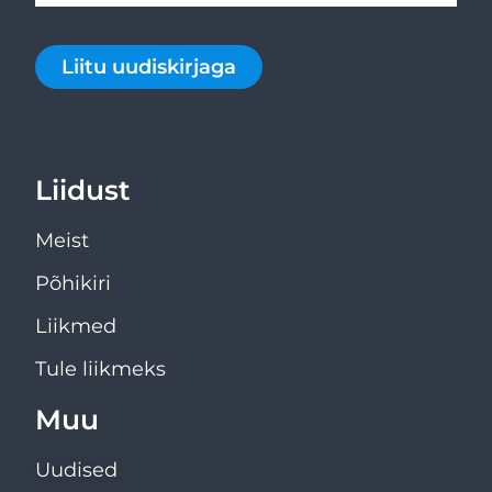
Liitu uudiskirjaga
Liidust
Meist
Põhikiri
Liikmed
Tule liikmeks
Muu
Uudised