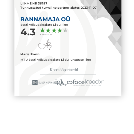
LIIKME NR
36797
Tunnustatud turvaline partner alates
2023-11-07
RANNAMAJA OÜ
Eesti Võlausaldajate Liidu liige
4.3
3 arvustust
Marie Rosin
MTÜ Eesti Võlausaldajate Liidu juhatuse liige