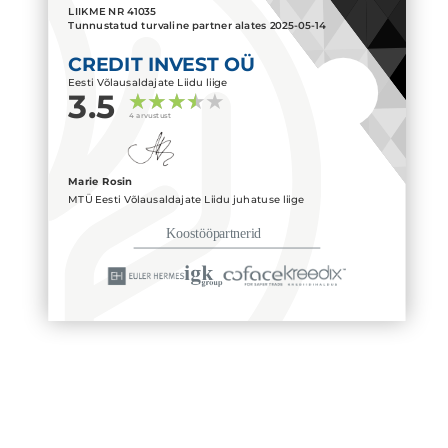
LIIKME NR
41035
Tunnustatud turvaline partner alates
2025-05-14
CREDIT INVEST OÜ
Eesti Võlausaldajate Liidu liige
3.5
4 arvustust
Marie Rosin
MTÜ Eesti Võlausaldajate Liidu juhatuse liige