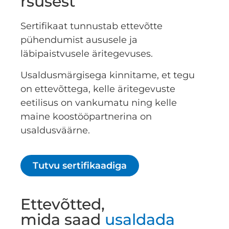
rsusest
Sertifikaat tunnustab ettevõtte
pühendumist aususele ja
läbipaistvusele äritegevuses.
Usaldusmärgisega kinnitame, et tegu
on ettevõttega, kelle äritegevuste
eetilisus on vankumatu ning kelle
maine koostööpartnerina on
usaldusväärne.
Tutvu sertifikaadiga
Ettevõtted,
mida saad
usaldada