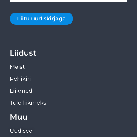
Liitu uudiskirjaga
Liidust
Meist
Põhikiri
Liikmed
Tule liikmeks
Muu
Uudised