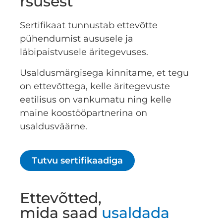
rsusest
Sertifikaat tunnustab ettevõtte
pühendumist aususele ja
läbipaistvusele äritegevuses.
Usaldusmärgisega kinnitame, et tegu
on ettevõttega, kelle äritegevuste
eetilisus on vankumatu ning kelle
maine koostööpartnerina on
usaldusväärne.
Tutvu sertifikaadiga
Ettevõtted,
mida saad
usaldada