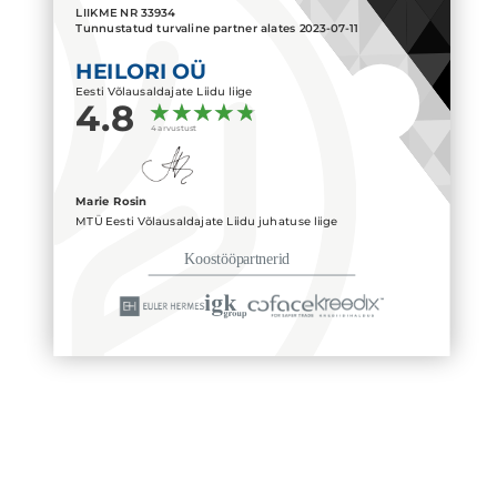
LIIKME NR
33934
Tunnustatud turvaline partner alates
2023-07-11
HEILORI OÜ
Eesti Võlausaldajate Liidu liige
4.8
4 arvustust
Marie Rosin
MTÜ Eesti Võlausaldajate Liidu juhatuse liige