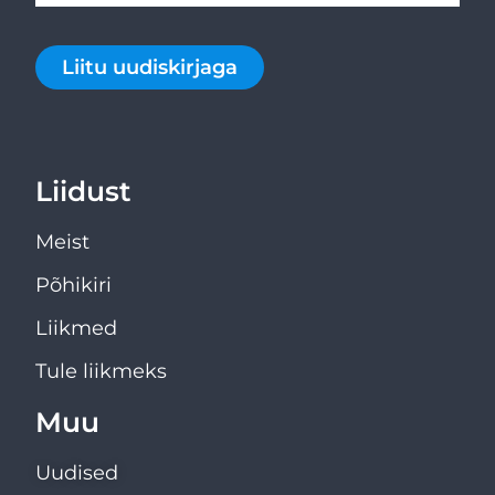
Liitu uudiskirjaga
Liidust
Meist
Põhikiri
Liikmed
Tule liikmeks
Muu
Uudised