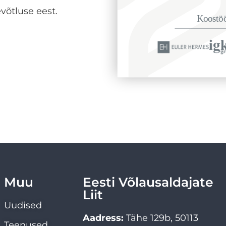
võtluse eest.
Muu
Eesti Võlausaldajate
Liit
Uudised
Aadress:
Tähe 129b, 50113
Teenused