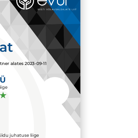
aat
tner alates
2023-09-11
OÜ
iige
iidu juhatuse liige