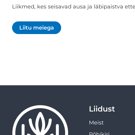
Liikmed, kes seisavad ausa ja läbipaistva ette
Liitu meiega
Liidust
Meist
Põhikiri