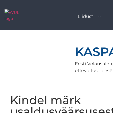
Liidust
KASP
Eesti Võlausaldaj
ettevõtluse eest!
Kindel märk
usaldusväärsuses