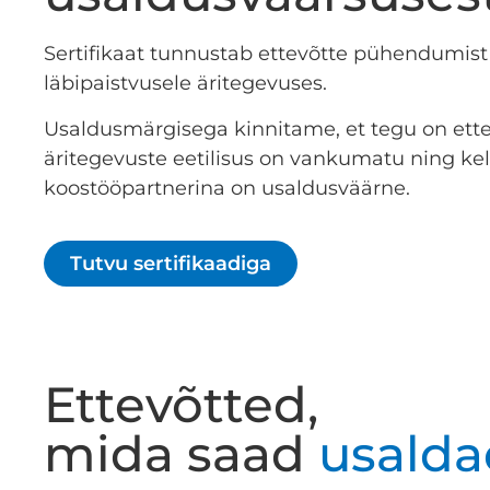
Sertifikaat tunnustab ettevõtte pühendumist
läbipaistvusele äritegevuses.
Usaldusmärgisega kinnitame, et tegu on ette
äritegevuste eetilisus on vankumatu ning ke
koostööpartnerina on usaldusväärne.
Tutvu sertifikaadiga
Ettevõtted,
mida saad
usalda