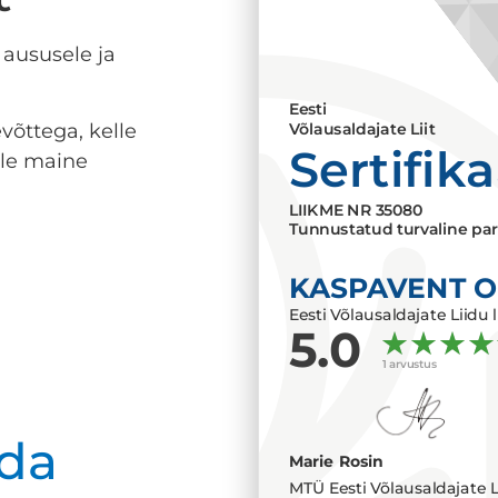
 aususele ja
Eesti
võttega, kelle
Võlausaldajate Liit
Sertifik
lle maine
LIIKME NR
35080
Tunnustatud turvaline par
KASPAVENT 
Eesti Võlausaldajate Liidu l
5.0
1 arvustus
da
Marie Rosin
MTÜ Eesti Võlausaldajate L