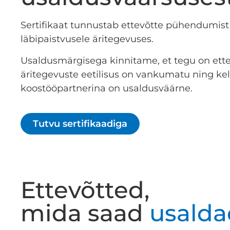
Sertifikaat tunnustab ettevõtte pühendumist
läbipaistvusele äritegevuses.
Usaldusmärgisega kinnitame, et tegu on ette
äritegevuste eetilisus on vankumatu ning ke
koostööpartnerina on usaldusväärne.
Tutvu sertifikaadiga
Ettevõtted,
mida saad
usalda