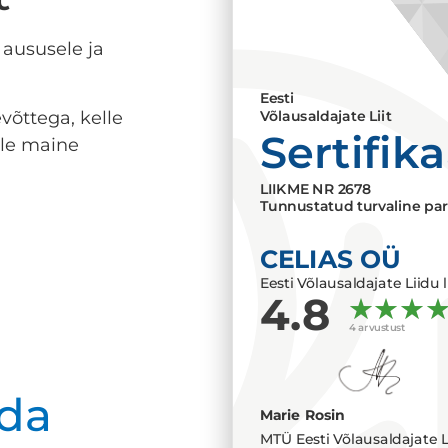
 aususele ja
Eesti
võttega, kelle
Võlausaldajate Liit
Sertifik
lle maine
LIIKME NR
2678
Tunnustatud turvaline par
CELIAS OÜ
Eesti Võlausaldajate Liidu l
4.8
4 arvustust
da
Marie Rosin
MTÜ Eesti Võlausaldajate L