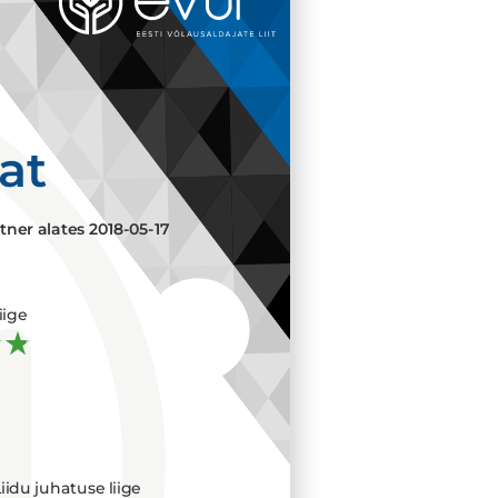
aat
tner alates
2018-05-17
iige
iidu juhatuse liige