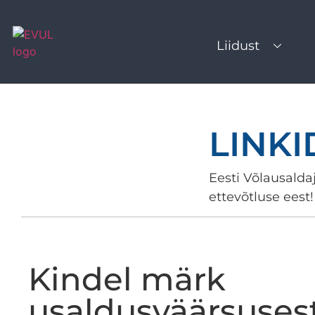
Liidust
LINK
Eesti Võlausaldaj
ettevõtluse eest!
Kindel märk
usaldusväärsuses