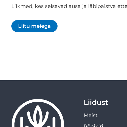
Liikmed, kes seisavad ausa ja läbipaistva ette
Liitu meiega
Liidust
Meist
Põhikiri