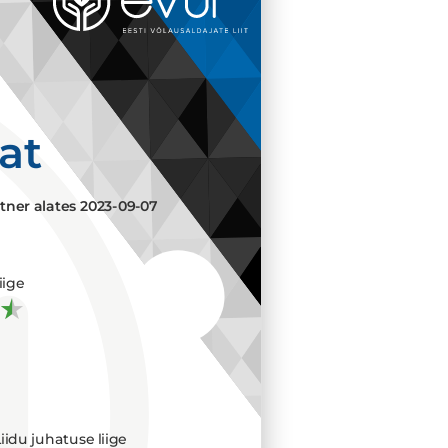
aat
tner alates
2023-09-07
iige
iidu juhatuse liige