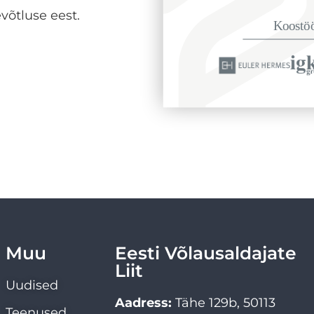
võtluse eest.
Muu
Eesti Võlausaldajate
Liit
Uudised
Aadress:
Tähe 129b, 50113
Teenused