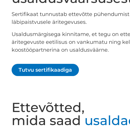
Sertifikaat tunnustab ettevõtte pühendumist
läbipaistvusele äritegevuses.
Usaldusmärgisega kinnitame, et tegu on ette
äritegevuste eetilisus on vankumatu ning ke
koostööpartnerina on usaldusväärne.
Tutvu sertifikaadiga
Ettevõtted,
mida saad
usalda