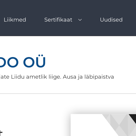
Liikmed
Sertifikaat
Uudised
IDO OÜ
ate Liidu ametlik liige. Ausa ja läbipaistva
t