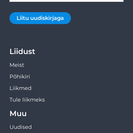
Liitu uudiskirjaga
Liidust
Meist
Põhikiri
Liikmed
Tule liikmeks
Muu
Uudised