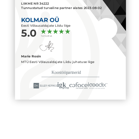
LIIKME NR
34222
Tunnustatud turvaline partner alates
2023-08-02
KOLMAR OÜ
Eesti Võlausaldajate Liidu liige
5.0
1 arvustus
Marie Rosin
MTÜ Eesti Võlausaldajate Liidu juhatuse liige