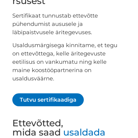
rsusest
Sertifikaat tunnustab ettevõtte
pühendumist aususele ja
läbipaistvusele äritegevuses.
Usaldusmärgisega kinnitame, et tegu
on ettevõttega, kelle äritegevuste
eetilisus on vankumatu ning kelle
maine koostööpartnerina on
usaldusväärne.
Tutvu sertifikaadiga
Ettevõtted,
mida saad
usaldada