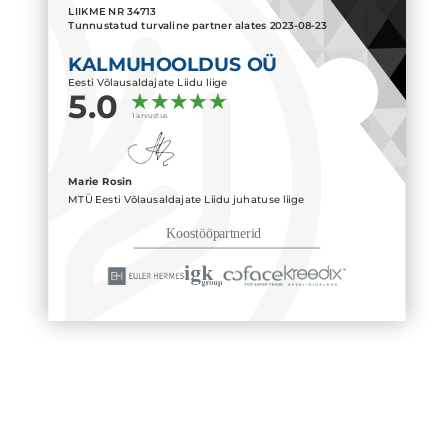
LIIKME NR
34713
Tunnustatud turvaline partner alates
2023-08-23
KALMUHOOLDUS OÜ
Eesti Võlausaldajate Liidu liige
5.0
1 arvustus
Marie Rosin
MTÜ Eesti Võlausaldajate Liidu juhatuse liige