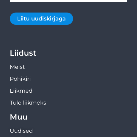
Liitu uudiskirjaga
Liidust
Meist
Põhikiri
Liikmed
Tule liikmeks
Muu
Uudised