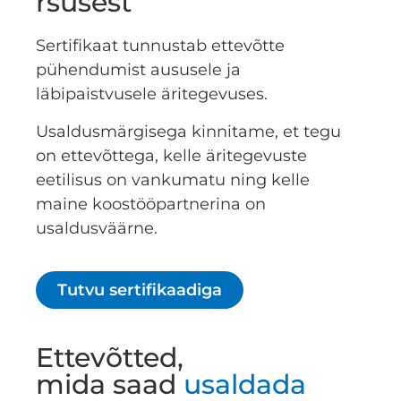
rsusest
Sertifikaat tunnustab ettevõtte
pühendumist aususele ja
läbipaistvusele äritegevuses.
Usaldusmärgisega kinnitame, et tegu
on ettevõttega, kelle äritegevuste
eetilisus on vankumatu ning kelle
maine koostööpartnerina on
usaldusväärne.
Tutvu sertifikaadiga
Ettevõtted,
mida saad
usaldada