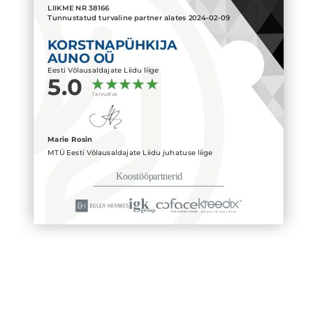
LIIKME NR
38166
Tunnustatud turvaline partner alates
2024-02-09
KORSTNAPÜHKIJA
AUNO OÜ
Eesti Võlausaldajate Liidu liige
5.0
1 arvustus
Marie Rosin
MTÜ Eesti Võlausaldajate Liidu juhatuse liige