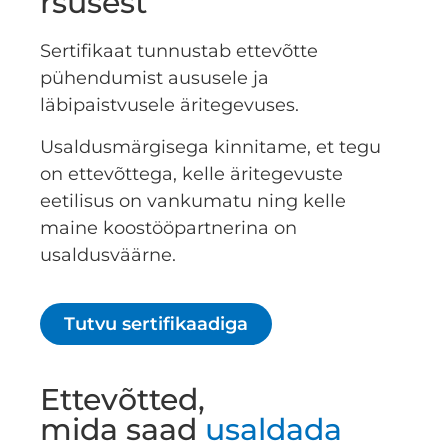
rsusest
Sertifikaat tunnustab ettevõtte
pühendumist aususele ja
läbipaistvusele äritegevuses.
Usaldusmärgisega kinnitame, et tegu
on ettevõttega, kelle äritegevuste
eetilisus on vankumatu ning kelle
maine koostööpartnerina on
usaldusväärne.
Tutvu sertifikaadiga
Ettevõtted,
mida saad
usaldada