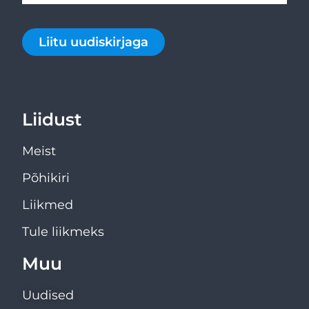
Liitu uudiskirjaga
Liidust
Meist
Põhikiri
Liikmed
Tule liikmeks
Muu
Uudised