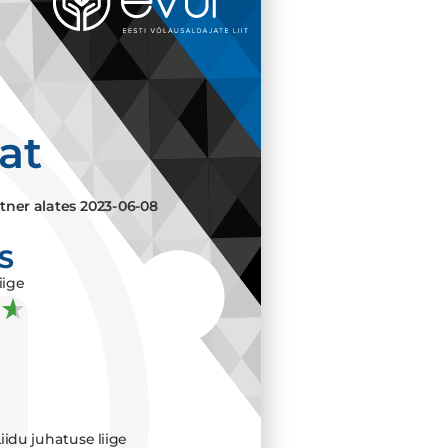
aat
tner alates
2023-06-08
S
iige
iidu juhatuse liige