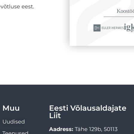
võtluse eest.
Muu
Eesti Võlausaldajate
Liit
Uudised
Aadress:
Tähe 129b, 50113
Teenused