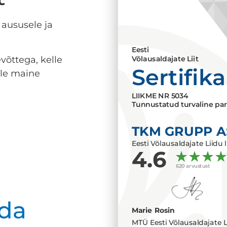
 aususele ja
Eesti
võttega, kelle
Võlausaldajate Liit
Sertifik
lle maine
LIIKME NR
5034
Tunnustatud turvaline par
TKM GRUPP A
Eesti Võlausaldajate Liidu l
4.6
620 arvustust
da
Marie Rosin
MTÜ Eesti Võlausaldajate L