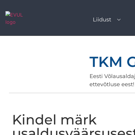
Liidust
TKM 
Eesti Võlausaldaj
ettevõtluse eest!
Kindel märk
usaldusväärsuses