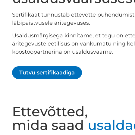
Sertifikaat tunnustab ettevõtte pühendumist
läbipaistvusele äritegevuses.
Usaldusmärgisega kinnitame, et tegu on ette
äritegevuste eetilisus on vankumatu ning ke
koostööpartnerina on usaldusväärne.
Tutvu sertifikaadiga
Ettevõtted,
mida saad
usalda