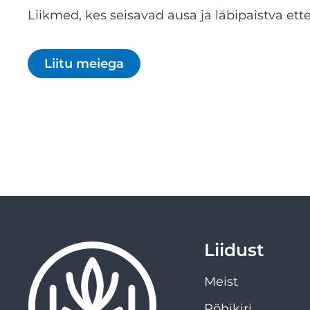
Liikmed, kes seisavad ausa ja läbipaistva ette
Liitu meiega
Liidust
Meist
Põhikiri