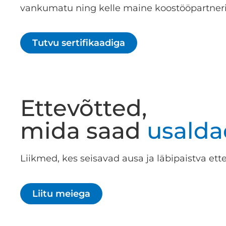
vankumatu ning kelle maine koostööpartneri
Tutvu sertifikaadiga
Ettevõtted,
mida saad
usalda
Liikmed, kes seisavad ausa ja läbipaistva ette
Liitu meiega