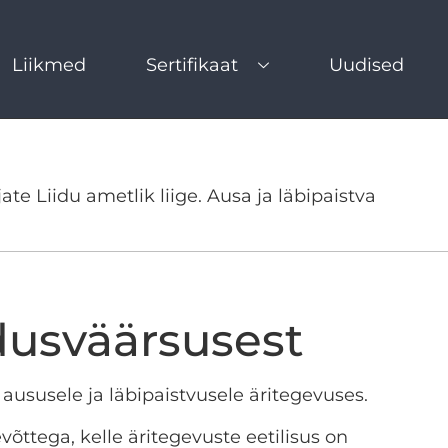
Liikmed
Sertifikaat
Uudised
ate Liidu ametlik liige. Ausa ja läbipaistva
dusväärsusest
aususele ja läbipaistvusele äritegevuses.
õttega, kelle äritegevuste eetilisus on