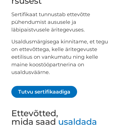
rsusest
Sertifikaat tunnustab ettevõtte
pühendumist aususele ja
läbipaistvusele äritegevuses.
Usaldusmärgisega kinnitame, et tegu
on ettevõttega, kelle äritegevuste
eetilisus on vankumatu ning kelle
maine koostööpartnerina on
usaldusväärne.
Tutvu sertifikaadiga
Ettevõtted,
mida saad
usaldada