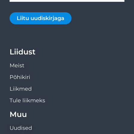
Liitu uudiskirjaga
Liidust
Meist
Põhikiri
Liikmed
Tule liikmeks
Muu
Uudised