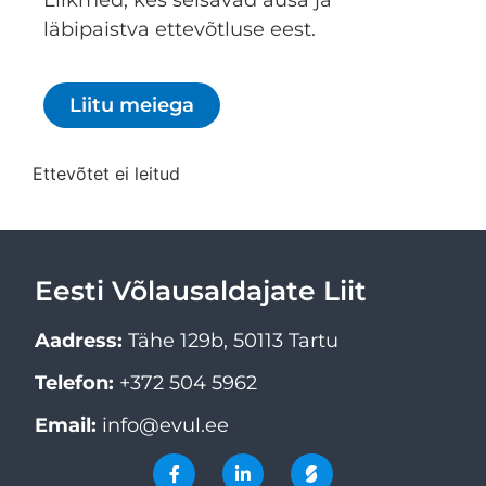
Liikmed, kes seisavad ausa ja
läbipaistva ettevõtluse eest.
Liitu meiega
Ettevõtet ei leitud
Eesti Võlausaldajate Liit
Aadress:
Tähe 129b, 50113 Tartu
Telefon:
+372 504 5962
Email:
info@evul.ee