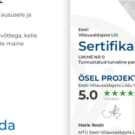
 aususele ja
Eesti
võttega, kelle
Võlausaldajate Liit
Sertifik
lle maine
LIIKME NR
0
Tunnustatud turvaline par
ÖSEL PROJEK
Eesti Võlausaldajate Liidu l
5.0
1 arvustus
da
Marie Rosin
MTÜ Eesti Võlausaldajate L