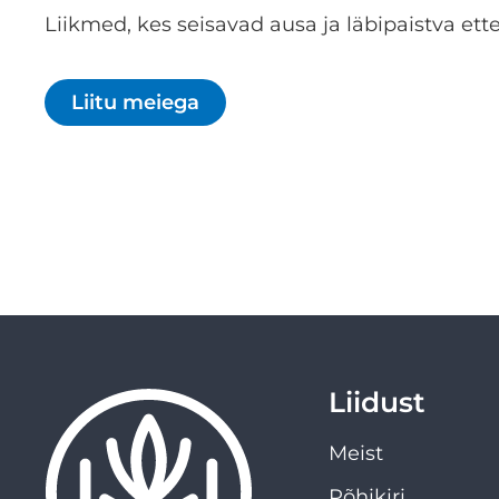
Liikmed, kes seisavad ausa ja läbipaistva ette
Liitu meiega
Liidust
Meist
Põhikiri