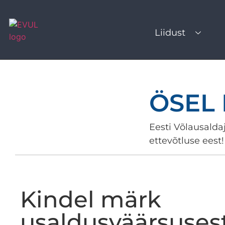
Liidust
ÖSEL
Eesti Võlausaldaj
ettevõtluse eest!
Kindel märk
usaldusväärsuses