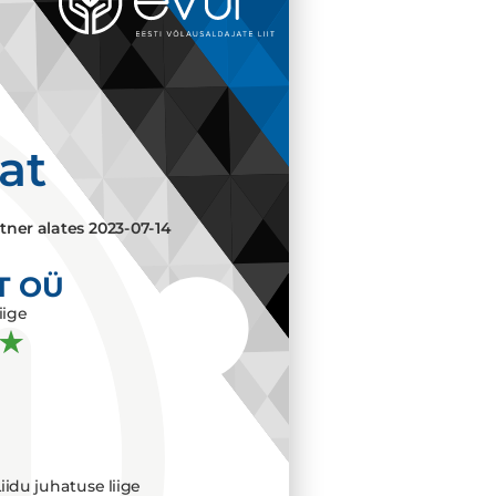
aat
tner alates
2023-07-14
T OÜ
iige
iidu juhatuse liige