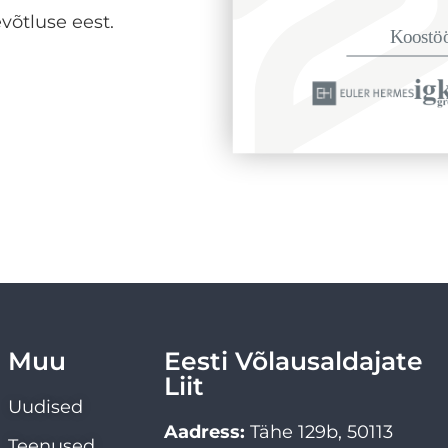
võtluse eest.
Muu
Eesti Võlausaldajate
Liit
Uudised
Aadress:
Tähe 129b, 50113
Teenused