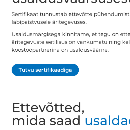
Sertifikaat tunnustab ettevõtte pühendumist
läbipaistvusele äritegevuses.
Usaldusmärgisega kinnitame, et tegu on ette
äritegevuste eetilisus on vankumatu ning ke
koostööpartnerina on usaldusväärne.
Tutvu sertifikaadiga
Ettevõtted,
mida saad
usalda