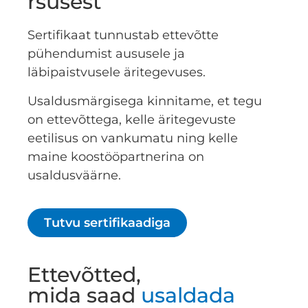
rsusest
Sertifikaat tunnustab ettevõtte
pühendumist aususele ja
läbipaistvusele äritegevuses.
Usaldusmärgisega kinnitame, et tegu
on ettevõttega, kelle äritegevuste
eetilisus on vankumatu ning kelle
maine koostööpartnerina on
usaldusväärne.
Tutvu sertifikaadiga
Ettevõtted,
mida saad
usaldada