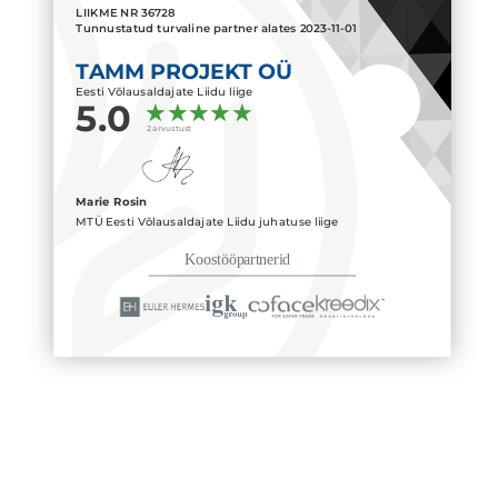
LIIKME NR
36728
Tunnustatud turvaline partner alates
2023-11-01
TAMM PROJEKT OÜ
Eesti Võlausaldajate Liidu liige
5.0
2 arvustust
Marie Rosin
MTÜ Eesti Võlausaldajate Liidu juhatuse liige