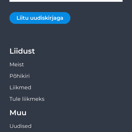
Liitu uudiskirjaga
Liidust
Meist
Põhikiri
Liikmed
Tule liikmeks
Muu
Uudised