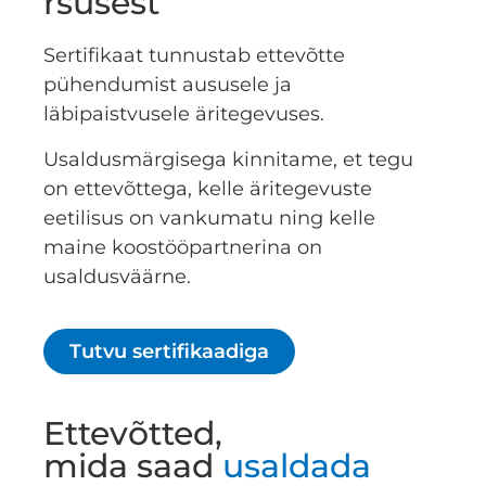
rsusest
Sertifikaat tunnustab ettevõtte
pühendumist aususele ja
läbipaistvusele äritegevuses.
Usaldusmärgisega kinnitame, et tegu
on ettevõttega, kelle äritegevuste
eetilisus on vankumatu ning kelle
maine koostööpartnerina on
usaldusväärne.
Tutvu sertifikaadiga
Ettevõtted,
mida saad
usaldada