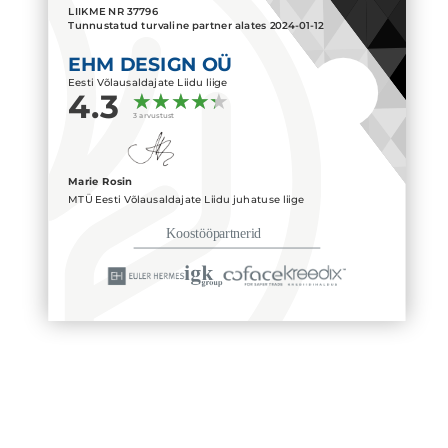
LIIKME NR
37796
Tunnustatud turvaline partner alates
2024-01-12
EHM DESIGN OÜ
Eesti Võlausaldajate Liidu liige
4.3
3 arvustust
Marie Rosin
MTÜ Eesti Võlausaldajate Liidu juhatuse liige