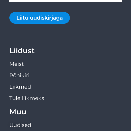
Liitu uudiskirjaga
Liidust
Meist
Põhikiri
Liikmed
Tule liikmeks
Muu
Uudised