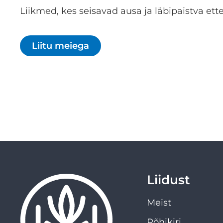
Liikmed, kes seisavad ausa ja läbipaistva ette
Liitu meiega
Liidust
Meist
Põhikiri