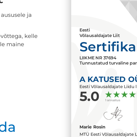
 aususele ja
Eesti
võttega, kelle
Võlausaldajate Liit
Sertifik
lle maine
LIIKME NR
37694
Tunnustatud turvaline par
A KATUSED O
Eesti Võlausaldajate Liidu l
5.0
1 arvustus
da
Marie Rosin
MTÜ Eesti Võlausaldajate L