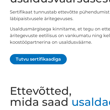
Sertifikaat tunnustab ettevõtte pühendumist
läbipaistvusele äritegevuses.
Usaldusmärgisega kinnitame, et tegu on ette
äritegevuste eetilisus on vankumatu ning ke
koostööpartnerina on usaldusväärne.
Tutvu sertifikaadiga
Ettevõtted,
mida saad
usalda