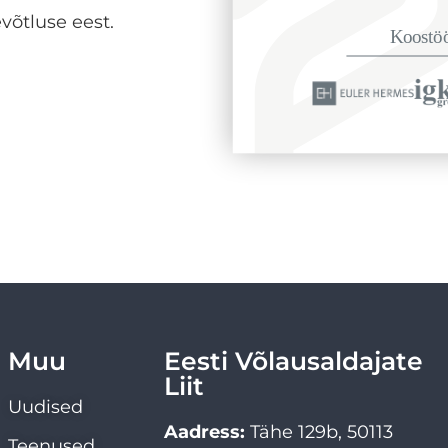
võtluse eest.
Muu
Eesti Võlausaldajate
Liit
Uudised
Aadress:
Tähe 129b, 50113
Teenused