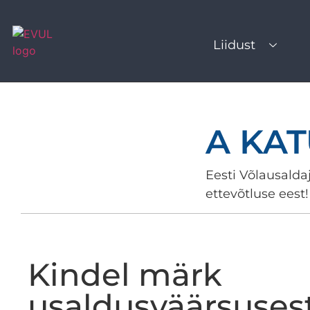
Liidust
A KA
Eesti Võlausaldaj
ettevõtluse eest!
Kindel märk
usaldusväärsuses