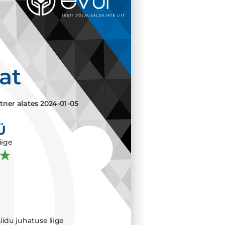
aat
tner alates
2024-01-05
Ü
iige
iidu juhatuse liige