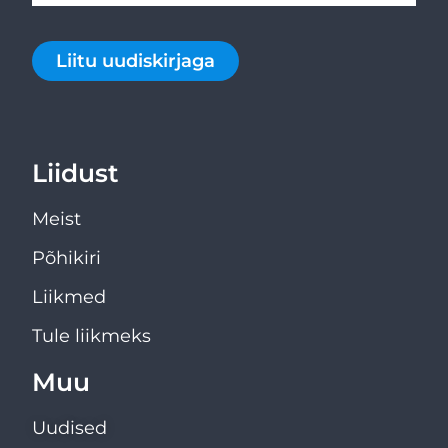
Liitu uudiskirjaga
Liidust
Meist
Põhikiri
Liikmed
Tule liikmeks
Muu
Uudised