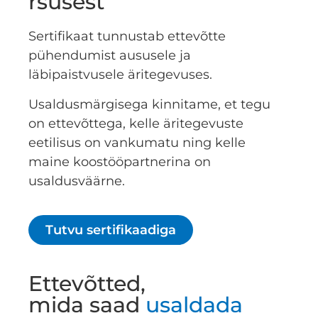
rsusest
Sertifikaat tunnustab ettevõtte
pühendumist aususele ja
läbipaistvusele äritegevuses.
Usaldusmärgisega kinnitame, et tegu
on ettevõttega, kelle äritegevuste
eetilisus on vankumatu ning kelle
maine koostööpartnerina on
usaldusväärne.
Tutvu sertifikaadiga
Ettevõtted,
mida saad
usaldada