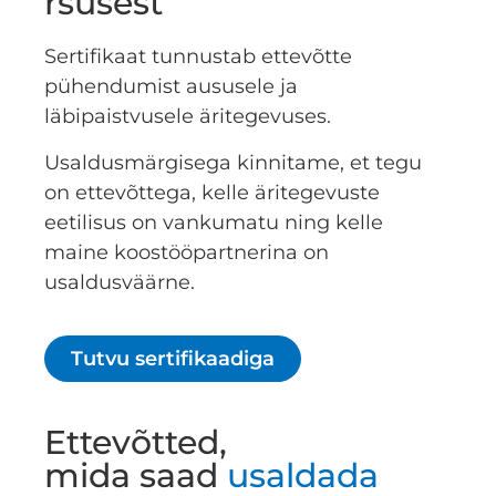
rsusest
Sertifikaat tunnustab ettevõtte
pühendumist aususele ja
läbipaistvusele äritegevuses.
Usaldusmärgisega kinnitame, et tegu
on ettevõttega, kelle äritegevuste
eetilisus on vankumatu ning kelle
maine koostööpartnerina on
usaldusväärne.
Tutvu sertifikaadiga
Ettevõtted,
mida saad
usaldada