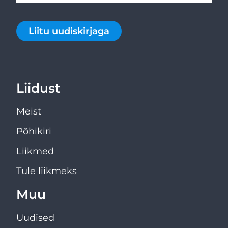
Liitu uudiskirjaga
Liidust
Meist
Põhikiri
Liikmed
Tule liikmeks
Muu
Uudised