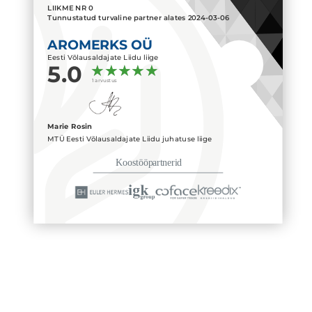
LIIKME NR
0
Tunnustatud turvaline partner alates
2024-03-06
AROMERKS OÜ
Eesti Võlausaldajate Liidu liige
5.0
1 arvustus
Marie Rosin
MTÜ Eesti Võlausaldajate Liidu juhatuse liige