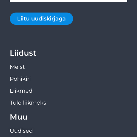
Liitu uudiskirjaga
Liidust
Meist
Põhikiri
Liikmed
Tule liikmeks
Muu
Uudised