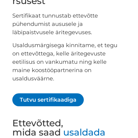
rsusest
Sertifikaat tunnustab ettevõtte
pühendumist aususele ja
läbipaistvusele äritegevuses.
Usaldusmärgisega kinnitame, et tegu
on ettevõttega, kelle äritegevuste
eetilisus on vankumatu ning kelle
maine koostööpartnerina on
usaldusväärne.
Tutvu sertifikaadiga
Ettevõtted,
mida saad
usaldada