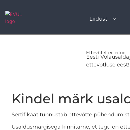
Liidust
Ettevõtet ei leitud
Eesti Võlausaldaj
ettevõtluse eest!
Kindel märk usal
Sertifikaat tunnustab ettevõtte pühendumist 
Usaldusmärgisega kinnitame, et tegu on ettev