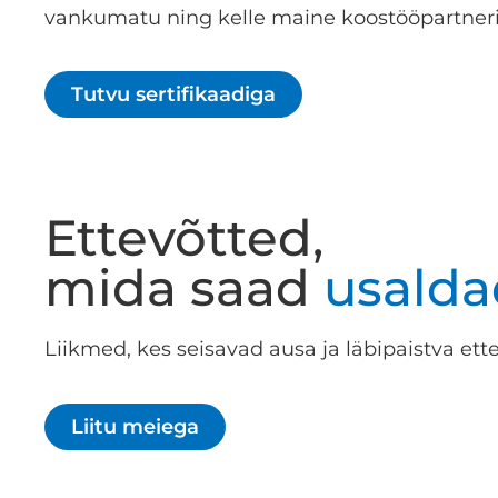
vankumatu ning kelle maine koostööpartneri
Tutvu sertifikaadiga
Ettevõtted,
mida saad
usalda
Liikmed, kes seisavad ausa ja läbipaistva ette
Liitu meiega