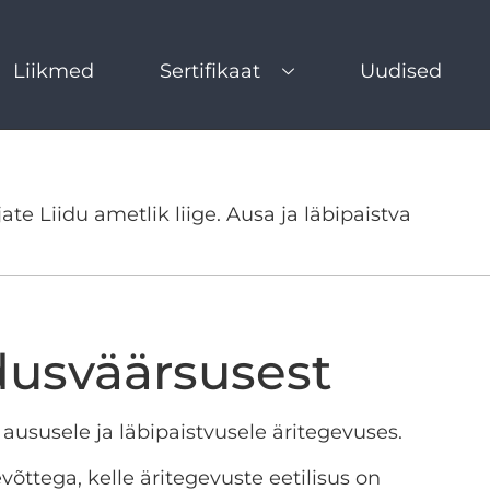
Liikmed
Sertifikaat
Uudised
ate Liidu ametlik liige. Ausa ja läbipaistva
dusväärsusest
aususele ja läbipaistvusele äritegevuses.
õttega, kelle äritegevuste eetilisus on