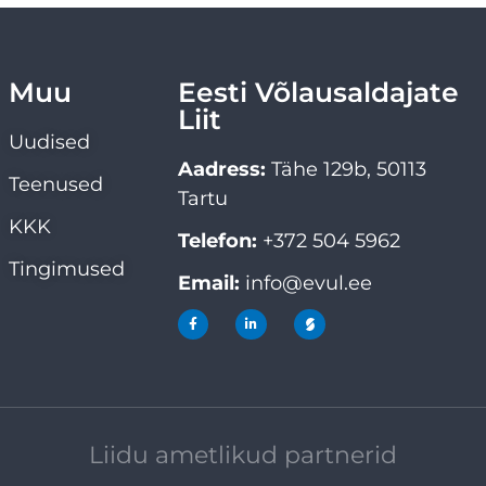
Muu
Eesti Võlausaldajate
Liit
Uudised
Aadress:
Tähe 129b, 50113
Teenused
Tartu
KKK
Telefon:
+372 504 5962
Tingimused
Email:
info@evul.ee
Liidu ametlikud partnerid