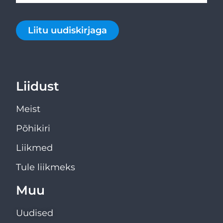
Liitu uudiskirjaga
Liidust
Meist
Põhikiri
Liikmed
Tule liikmeks
Muu
Uudised