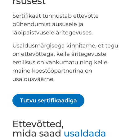
rsusest
Sertifikaat tunnustab ettevõtte
pühendumist aususele ja
läbipaistvusele äritegevuses.
Usaldusmärgisega kinnitame, et tegu
on ettevõttega, kelle äritegevuste
eetilisus on vankumatu ning kelle
maine koostööpartnerina on
usaldusväärne.
Tutvu sertifikaadiga
Ettevõtted,
mida saad
usaldada