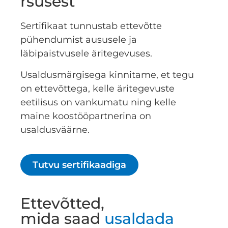
rsusest
Sertifikaat tunnustab ettevõtte
pühendumist aususele ja
läbipaistvusele äritegevuses.
Usaldusmärgisega kinnitame, et tegu
on ettevõttega, kelle äritegevuste
eetilisus on vankumatu ning kelle
maine koostööpartnerina on
usaldusväärne.
Tutvu sertifikaadiga
Ettevõtted,
mida saad
usaldada