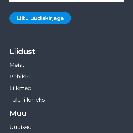
Liitu uudiskirjaga
Liidust
Meist
Põhikiri
Liikmed
Tule liikmeks
Muu
Uudised