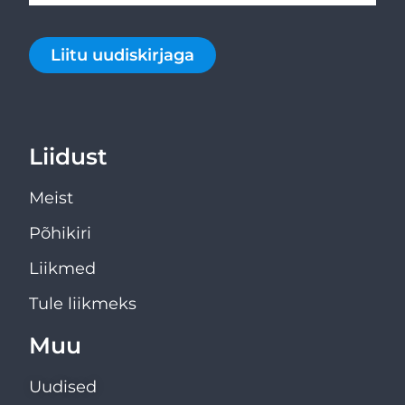
Liitu uudiskirjaga
Liidust
Meist
Põhikiri
Liikmed
Tule liikmeks
Muu
Uudised