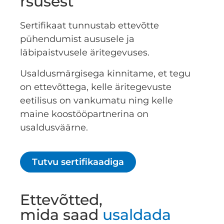
rsusest
Sertifikaat tunnustab ettevõtte
pühendumist aususele ja
läbipaistvusele äritegevuses.
Usaldusmärgisega kinnitame, et tegu
on ettevõttega, kelle äritegevuste
eetilisus on vankumatu ning kelle
maine koostööpartnerina on
usaldusväärne.
Tutvu sertifikaadiga
Ettevõtted,
mida saad
usaldada