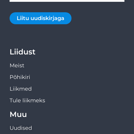
Liitu uudiskirjaga
Liidust
Meist
Põhikiri
Liikmed
Tule liikmeks
Muu
Uudised