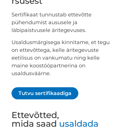
rsusest
Sertifikaat tunnustab ettevõtte
pühendumist aususele ja
läbipaistvusele äritegevuses.
Usaldusmärgisega kinnitame, et tegu
on ettevõttega, kelle äritegevuste
eetilisus on vankumatu ning kelle
maine koostööpartnerina on
usaldusväärne.
Tutvu sertifikaadiga
Ettevõtted,
mida saad
usaldada