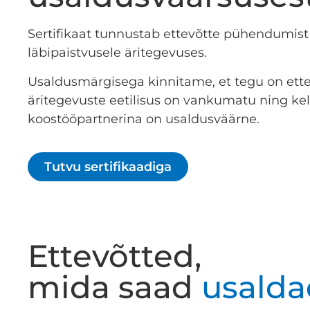
Sertifikaat tunnustab ettevõtte pühendumist
läbipaistvusele äritegevuses.
Usaldusmärgisega kinnitame, et tegu on ette
äritegevuste eetilisus on vankumatu ning ke
koostööpartnerina on usaldusväärne.
Tutvu sertifikaadiga
Ettevõtted,
mida saad
usalda