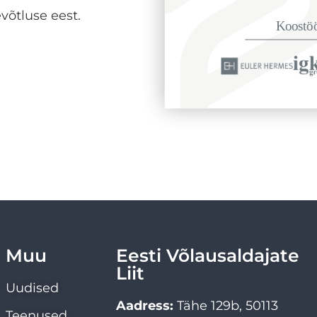
võtluse eest.
Muu
Eesti Võlausaldajate
Liit
Uudised
Aadress:
Tähe 129b, 50113
Teenused