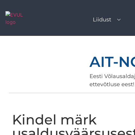
Liidust
AIT-
Eesti Võlausaldaj
ettevõtluse eest!
Kindel märk
usaldusväärsuses