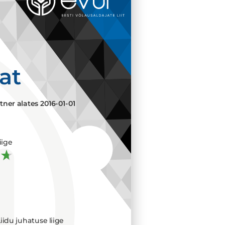
aat
tner alates
2016-01-01
iige
iidu juhatuse liige