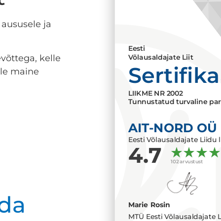
 aususele ja
Eesti
võttega, kelle
Võlausaldajate Liit
Sertifik
lle maine
LIIKME NR
2002
Tunnustatud turvaline par
AIT-NORD OÜ
Eesti Võlausaldajate Liidu l
4.7
102 arvustust
da
Marie Rosin
MTÜ Eesti Võlausaldajate L