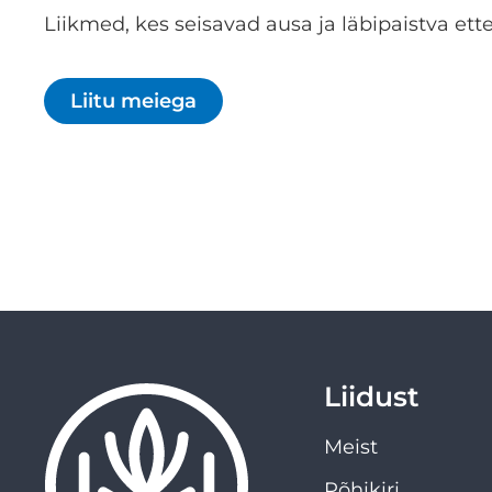
Liikmed, kes seisavad ausa ja läbipaistva ette
Liitu meiega
Liidust
Meist
Põhikiri