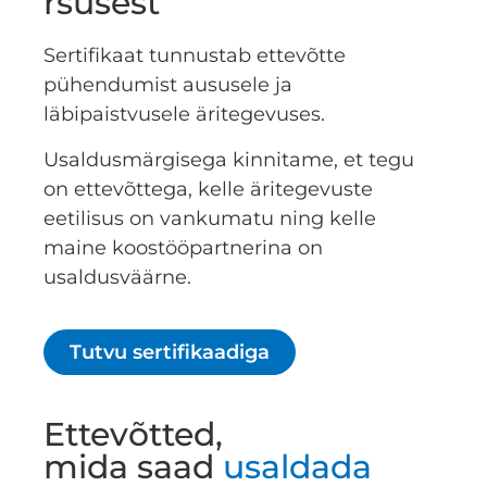
rsusest
Sertifikaat tunnustab ettevõtte
pühendumist aususele ja
läbipaistvusele äritegevuses.
Usaldusmärgisega kinnitame, et tegu
on ettevõttega, kelle äritegevuste
eetilisus on vankumatu ning kelle
maine koostööpartnerina on
usaldusväärne.
Tutvu sertifikaadiga
Ettevõtted,
mida saad
usaldada