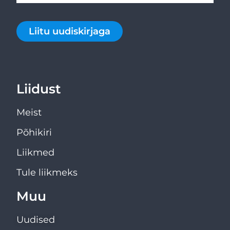
Liitu uudiskirjaga
Liidust
Meist
Põhikiri
Liikmed
Tule liikmeks
Muu
Uudised