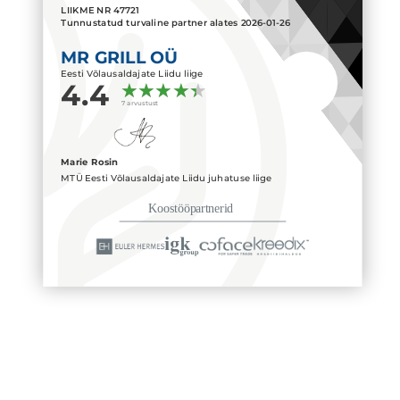
LIIKME NR
47721
Tunnustatud turvaline partner alates
2026-01-26
MR GRILL OÜ
Eesti Võlausaldajate Liidu liige
4.4
7 arvustust
Marie Rosin
MTÜ Eesti Võlausaldajate Liidu juhatuse liige