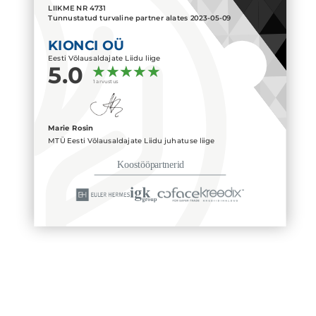
LIIKME NR
4731
Tunnustatud turvaline partner alates
2023-05-09
KIONCI OÜ
Eesti Võlausaldajate Liidu liige
5.0
1 arvustus
Marie Rosin
MTÜ Eesti Võlausaldajate Liidu juhatuse liige