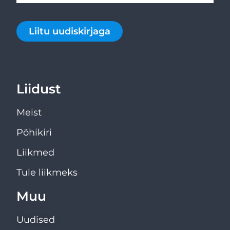
Liitu uudiskirjaga
Liidust
Meist
Põhikiri
Liikmed
Tule liikmeks
Muu
Uudised