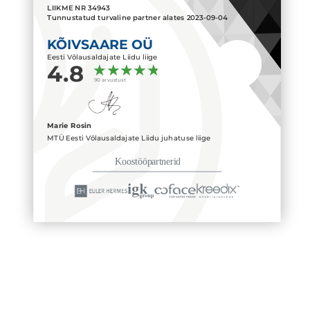
LIIKME NR
34943
Tunnustatud turvaline partner alates
2023-09-04
KÕIVSAARE OÜ
Eesti Võlausaldajate Liidu liige
4.8
90 arvustust
Marie Rosin
MTÜ Eesti Võlausaldajate Liidu juhatuse liige