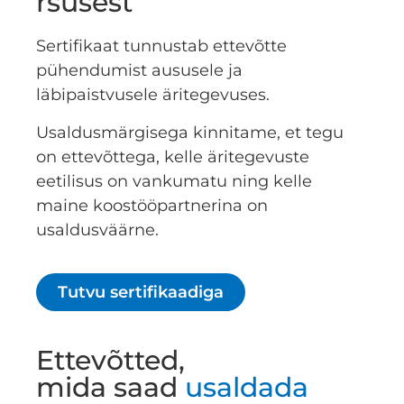
rsusest
Sertifikaat tunnustab ettevõtte
pühendumist aususele ja
läbipaistvusele äritegevuses.
Usaldusmärgisega kinnitame, et tegu
on ettevõttega, kelle äritegevuste
eetilisus on vankumatu ning kelle
maine koostööpartnerina on
usaldusväärne.
Tutvu sertifikaadiga
Ettevõtted,
mida saad
usaldada