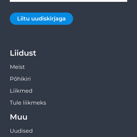
Liitu uudiskirjaga
Liidust
Meist
Põhikiri
Liikmed
Tule liikmeks
Muu
Uudised