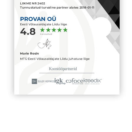
LIIKME NR
2402
Tunnustatud turvaline partner alates
2018-01-11
PROVAN OÜ
Eesti Võlausaldajate Liidu liige
4.8
4 arvustust
Marie Rosin
MTÜ Eesti Võlausaldajate Liidu juhatuse liige