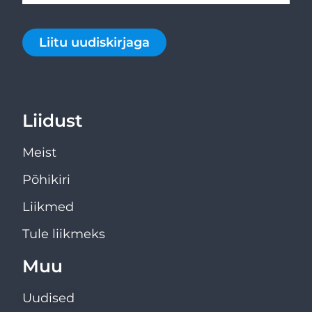
Liitu uudiskirjaga
Liidust
Meist
Põhikiri
Liikmed
Tule liikmeks
Muu
Uudised