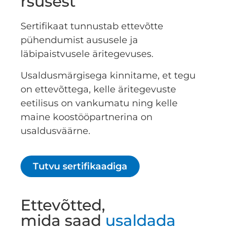
rsusest
Sertifikaat tunnustab ettevõtte
pühendumist aususele ja
läbipaistvusele äritegevuses.
Usaldusmärgisega kinnitame, et tegu
on ettevõttega, kelle äritegevuste
eetilisus on vankumatu ning kelle
maine koostööpartnerina on
usaldusväärne.
Tutvu sertifikaadiga
Ettevõtted,
mida saad
usaldada