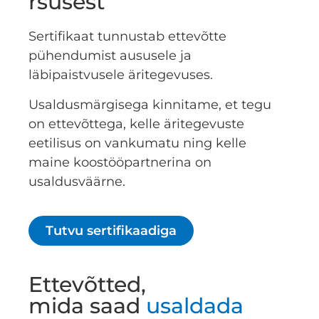
rsusest
Sertifikaat tunnustab ettevõtte
pühendumist aususele ja
läbipaistvusele äritegevuses.
Usaldusmärgisega kinnitame, et tegu
on ettevõttega, kelle äritegevuste
eetilisus on vankumatu ning kelle
maine koostööpartnerina on
usaldusväärne.
Tutvu sertifikaadiga
Ettevõtted,
mida saad
usaldada