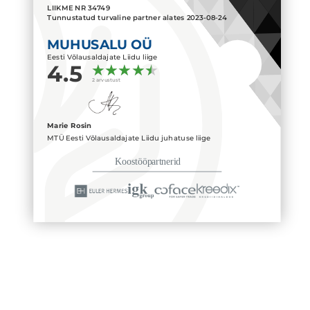
LIIKME NR
34749
Tunnustatud turvaline partner alates
2023-08-24
MUHUSALU OÜ
Eesti Võlausaldajate Liidu liige
4.5
2 arvustust
Marie Rosin
MTÜ Eesti Võlausaldajate Liidu juhatuse liige