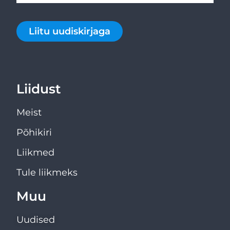
Liitu uudiskirjaga
Liidust
Meist
Põhikiri
Liikmed
Tule liikmeks
Muu
Uudised