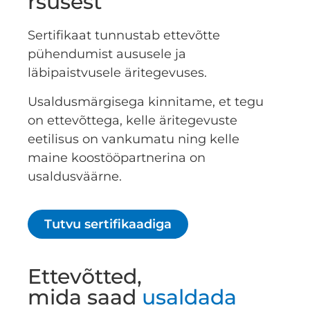
rsusest
Sertifikaat tunnustab ettevõtte
pühendumist aususele ja
läbipaistvusele äritegevuses.
Usaldusmärgisega kinnitame, et tegu
on ettevõttega, kelle äritegevuste
eetilisus on vankumatu ning kelle
maine koostööpartnerina on
usaldusväärne.
Tutvu sertifikaadiga
Ettevõtted,
mida saad
usaldada