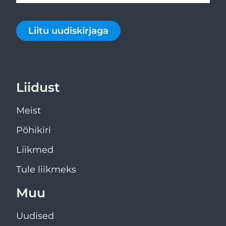
Liitu uudiskirjaga
Liidust
Meist
Põhikiri
Liikmed
Tule liikmeks
Muu
Uudised