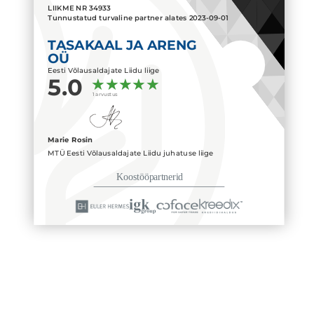
LIIKME NR
34933
Tunnustatud turvaline partner alates
2023-09-01
TASAKAAL JA ARENG
OÜ
Eesti Võlausaldajate Liidu liige
5.0
1 arvustus
Marie Rosin
MTÜ Eesti Võlausaldajate Liidu juhatuse liige