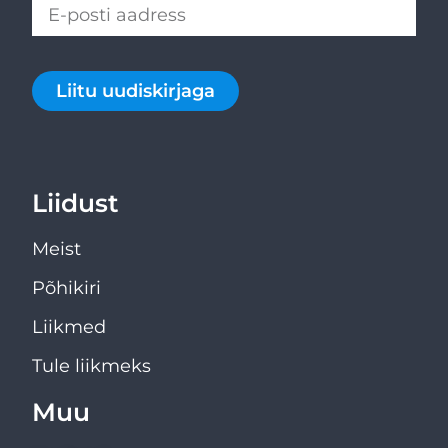
Liitu uudiskirjaga
Liidust
Meist
Põhikiri
Liikmed
Tule liikmeks
Muu