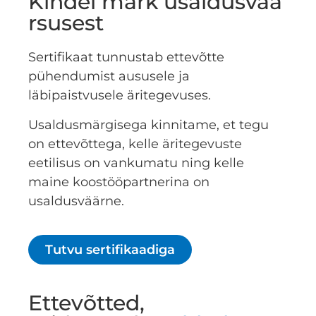
Kindel märk usaldusvää
rsusest
Sertifikaat tunnustab ettevõtte
pühendumist aususele ja
läbipaistvusele äritegevuses.
Usaldusmärgisega kinnitame, et tegu
on ettevõttega, kelle äritegevuste
eetilisus on vankumatu ning kelle
maine koostööpartnerina on
usaldusväärne.
Tutvu sertifikaadiga
Ettevõtted,