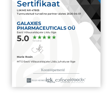
Sertifikaat
LIIKME NR
47805
Tunnustatud turvaline partner alates
2026-04-01
GALAXIES
PHARMACEUTICALS OÜ
Eesti Võlausaldajate Liidu liige
5.0
1 arvustus
Marie Rosin
MTÜ Eesti Võlausaldajate Liidu juhatuse liige