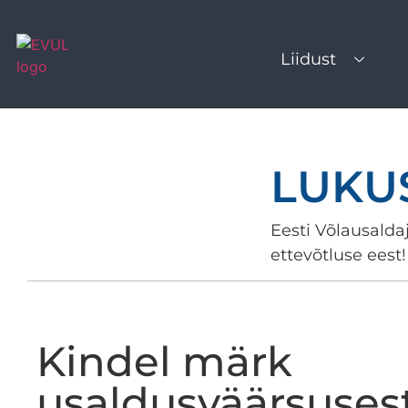
Liidust
LUKU
Eesti Võlausaldaj
ettevõtluse eest!
Kindel märk
usaldusväärsuses