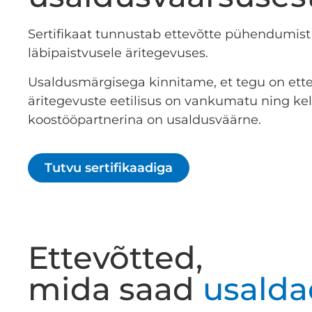
Sertifikaat tunnustab ettevõtte pühendumist
läbipaistvusele äritegevuses.
Usaldusmärgisega kinnitame, et tegu on ette
äritegevuste eetilisus on vankumatu ning ke
koostööpartnerina on usaldusväärne.
Tutvu sertifikaadiga
Ettevõtted,
mida saad
usalda