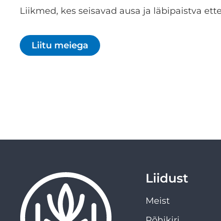
Liikmed, kes seisavad ausa ja läbipaistva ette
Liitu meiega
Liidust
Meist
Põhikiri