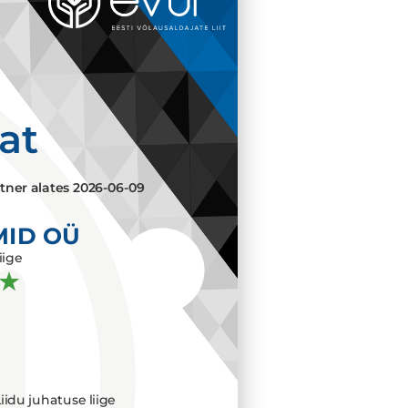
aat
tner alates
2026-06-09
MID OÜ
iige
iidu juhatuse liige