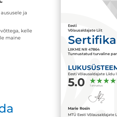
 aususele ja
Eesti
võttega, kelle
Võlausaldajate Liit
Sertifik
lle maine
LIIKME NR
47864
Tunnustatud turvaline par
LUKUSÜSTEE
Eesti Võlausaldajate Liidu l
5.0
1 arvustus
da
Marie Rosin
MTÜ Eesti Võlausaldajate L