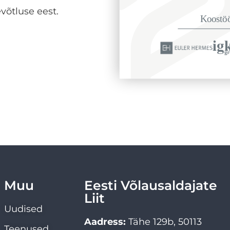
võtluse eest.
Muu
Eesti Võlausaldajate
Liit
Uudised
Aadress:
Tähe 129b, 50113
Teenused