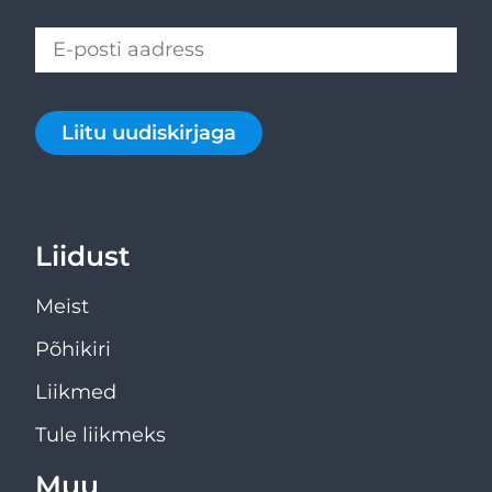
Liitu uudiskirjaga
Liidust
Meist
Põhikiri
Liikmed
Tule liikmeks
Muu