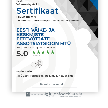
Eesti
Võlausaldajate Liit
Sertifikaat
LIIKME NR
3224
Tunnustatud turvaline partner alates
2020-09-14
EESTI VÄIKE- JA
KESKMISTE
ETTEVÕTJATE
ASSOTSIATSIOON MTÜ
Eesti Võlausaldajate Liidu liige
5.0
1 arvustus
Marie Rosin
MTÜ Eesti Võlausaldajate Liidu juhatuse liige